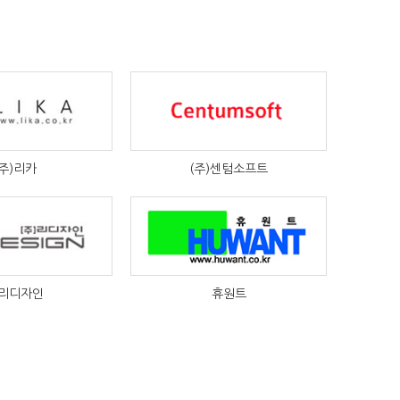
(주)리카
(주)센텀소프트
리디자인
휴원트