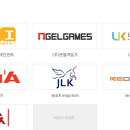
터테인먼트
(주)엔젤게임즈
이
㈜JLK Inspction
㈜