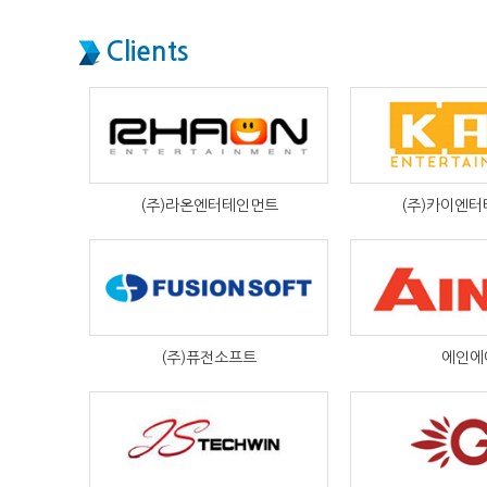
Clients
(주)라온엔터테인먼트
(주)카이엔
(주)퓨전소프트
에인에